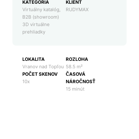
KATEGÓRIA
KLIENT
Virtuálny katalóg
,
RUDYMAX
B2B (showroom)
3D virtuálne
prehliadky
LOKALITA
ROZLOHA
Vranov nad Topľou
58.5 m²
POČET SKENOV
ČASOVÁ
10x
NÁROČNOSŤ
15 minút