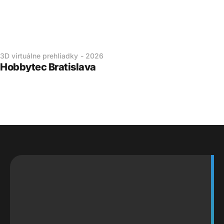
3D virtuálne prehliadky
-
2026
Hobbytec Bratislava