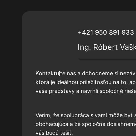
+421 950 891 933
Ing. Róbert Vaš
Kontaktujte nás a dohodneme si nezáv
ktorá je ideálnou príležitosťou na to, a
vaše predstavy a navrhli spoločné rieš
Verím, že spolupráca s vami môže byť
obohacujúca a že spoločne dosiahneme
vás budú tešiť.