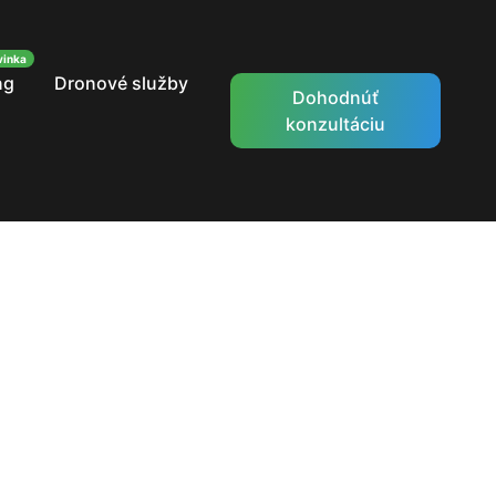
ng
Dronové služby
Dohodnúť
konzultáciu