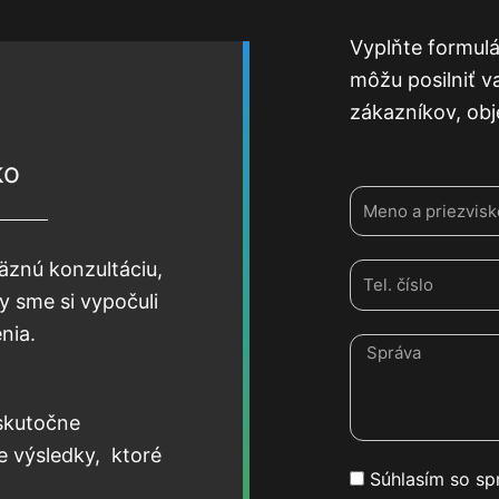
Vyplňte formulá
môžu posilniť v
zákazníkov, obj
ko
Meno
äznú konzultáciu,
Tel.
by sme si vypočuli
číslo
enia.
Správa
 skutočne
 výsledky, ktoré
GPDR
Súhlasím so s