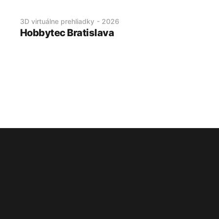
3D virtuálne prehliadky
-
2026
Hobbytec Bratislava