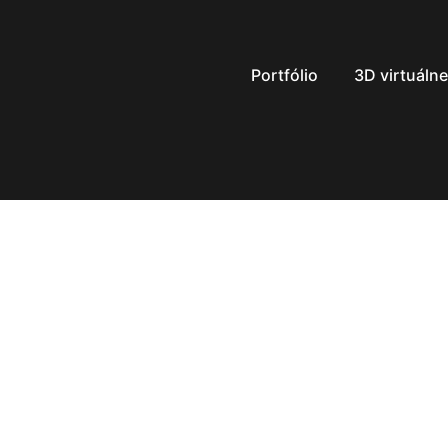
Preskočiť
na
obsah
Portfólio
3D virtuálne