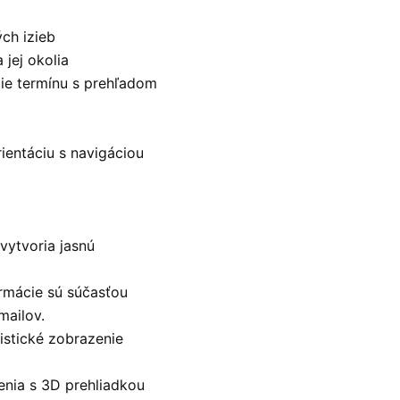
ých izieb
 jej okolia
ie termínu s prehľadom
ientáciu s navigáciou
vytvoria jasnú
ormácie sú súčasťou
mailov.
istické zobrazenie
enia s 3D prehliadkou