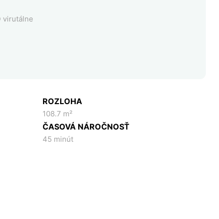
 virutálne
ROZLOHA
108.7 m²
ČASOVÁ NÁROČNOSŤ
45 minút