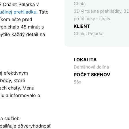
Chata
? Chalet Pølarka v
3D virtuálne prehliadky
,
3D
uálnej prehliadku.
Táto
prehliadky - chaty
íkom ešte pred
KLIENT
ebiehalo 45 minút s
Chalet Pølarka
ytilo každý detail na
LOKALITA
Demänová dolina
aj efektívnym
POČET SKENOV
body, ktoré
56x
ach chaty. Menu
iu a informovalo o
a služieb
posilňuje dôveryhodnosť