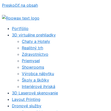
Preskočiť na obsah
Portfólio
3D virtuálne prehliadky
Chaty a Hotely
Realitný trh
Zdravotníctvo
Priemysel
Showrooms
Výrobca nábytku
Školy a škôlky
Interiérové ihriská
3D Laserové skenovanie
Layout Printing
Dronové služby